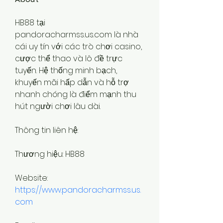
HB88 tại 
pandoracharmss.us.com là nhà 
cái uy tín với các trò chơi casino, 
cược thể thao và lô đề trực 
tuyến. Hệ thống minh bạch, 
khuyến mãi hấp dẫn và hỗ trợ 
nhanh chóng là điểm mạnh thu 
hút người chơi lâu dài.
Thông tin liên hệ:
Thương hiệu: HB88
Website: 
https://www.pandoracharmss.us.
com