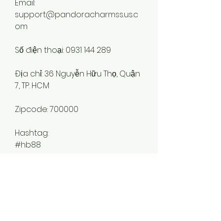
Email: 
support@pandoracharmss.us.c
om
Số điện thoại: 0931 144 289
Địa chỉ: 36 Nguyễn Hữu Thọ, Quận 
7, TP. HCM
Zipcode: 700000
Hashtag:
#hb88 
#pandoracharmssuscom 
#hb88tructuyen #dangkyhb88 
#nhacaihb88