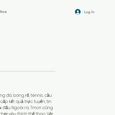
More
Log In
g đá, bóng rổ, tennis, cầu 
p kết quả trực tuyến, tin 
iải đấu. Ngoài ra, 7mcn cũng 
ơi yêu thích thể thao. Với 