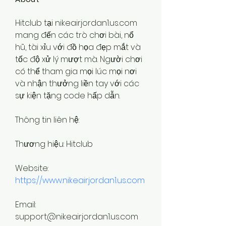
Hitclub tại nikeairjordan1.us.com 
mang đến các trò chơi bài, nổ 
hũ, tài xỉu với đồ họa đẹp mắt và 
tốc độ xử lý mượt mà. Người chơi 
có thể tham gia mọi lúc mọi nơi 
và nhận thưởng liền tay với các 
sự kiện tặng code hấp dẫn.
Thông tin liên hệ:
Thương hiệu: Hitclub
Website: 
https://www.nikeairjordan1.us.com
Email: 
support@nikeairjordan1.us.com