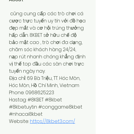
 cũng cung cấp các trò chơi cá 
cược trực tuyến uy tín với đồ họa 
đẹp mắt và cơ hội trúng thưởng 
hấp dẫn. 8KBET sở hữu chế độ 
bảo mật cao , trò chơi đa dạng, 
chăm sóc khách hàng 24/24, 
nạp rút nhanh chóng khẳng định 
vị thế top đầu các sân chơi trực 
tuyến ngày nay.
Địa chỉ: 69 Bà Triệu, TT. Hóc Môn, 
Hóc Môn, Hồ Chí Minh, Vietnam
Phone: 0968625223
Hastag: #8KBET #8kbet 
#8kbetuytin #conggame8kbet 
#nhacai8kbet
Website: 
https://8kbet3.com/