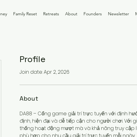
rney
Family Reset
Retreats
About
Founders
Newsletter
Profile
Join date: Apr 2, 2026
About
DA88 – Cổng game giải trí trực tuyến với định hư
định, hiện đại và dễ tiếp cận cho người chơi. Với g
thống hoạt động mượt mà và khả năng truy cập li
phù hợp cho nhu cầu giải trí trực tuyến mỗi ngày. 