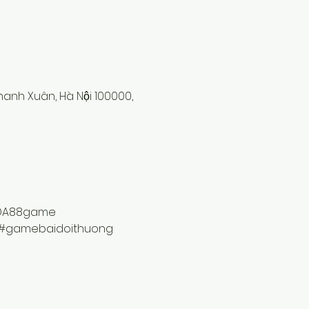
hanh Xuân, Hà Nội 100000, 
DA88game 
 #gamebaidoithuong 