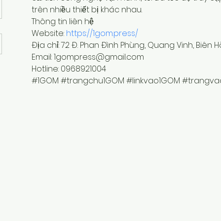
trên nhiều thiết bị khác nhau.
Thông tin liên hệ
Website: 
https://1gom.press/
Địa chỉ: 72 Đ. Phan Đình Phùng, Quang Vinh, Biên H
Email: 1gompress@gmail.com
Hotline: 0968921004
#1GOM #trangchu1GOM #linkvao1GOM #trangv