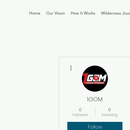
Home
Our Vision
How It Works
Wilderness Jou
More actions
1GOM
0
0
Followers
Following
Follow