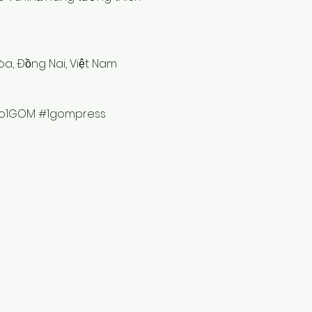
òa, Đồng Nai, Việt Nam
ao1GOM #1gompress