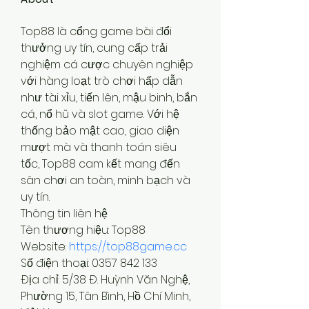
Top88 là cổng game bài đổi 
thưởng uy tín, cung cấp trải 
nghiệm cá cược chuyên nghiệp 
với hàng loạt trò chơi hấp dẫn 
như tài xỉu, tiến lên, mậu binh, bắn 
cá, nổ hũ và slot game. Với hệ 
thống bảo mật cao, giao diện 
mượt mà và thanh toán siêu 
tốc, Top88 cam kết mang đến 
sân chơi an toàn, minh bạch và 
uy tín.
Thông tin liên hệ
Tên thương hiệu: Top88
Website: 
https://top88game.cc
Số điện thoại: 0357 842 133
Địa chỉ: 5/38 Đ. Huỳnh Văn Nghệ, 
Phường 15, Tân Bình, Hồ Chí Minh, 