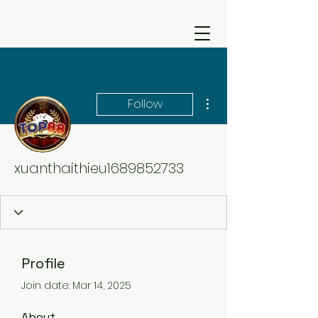
More actions
Follow
xuanthaithieu1689852733
Profile
Join date: Mar 14, 2025
About