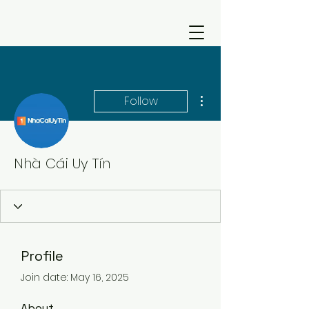
More actions
Follow
Nhà Cái Uy Tín
Profile
Join date: May 16, 2025
About