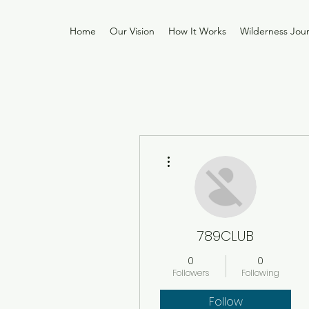
Home
Our Vision
How It Works
Wilderness Jou
More actions
789CLUB
0
0
Followers
Following
Follow