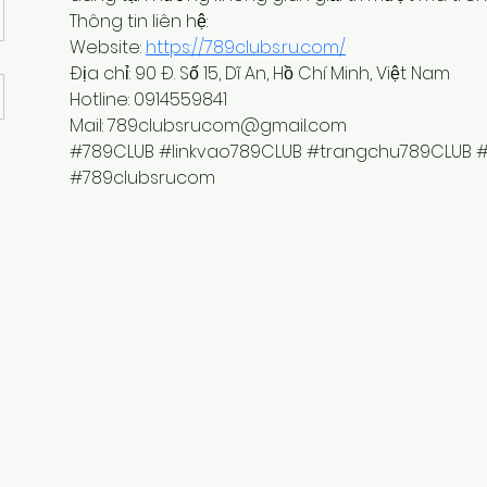
Thông tin liên hệ:
Website: 
https://789clubs.ru.com/
Địa chỉ: 90 Đ. Số 15, Dĩ An, Hồ Chí Minh, Việt Nam
Hotline: 0914559841
Mail: 789clubsrucom@gmail.com
#789CLUB #linkvao789CLUB #trangchu789CLUB 
#789clubsrucom