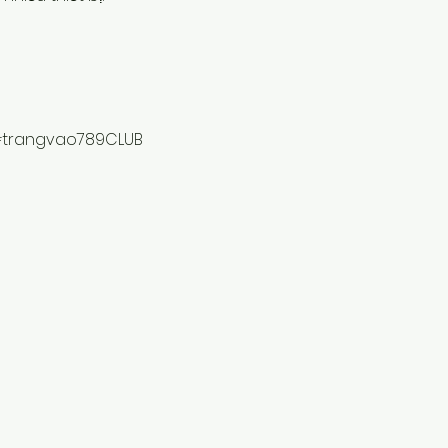
#trangvao789CLUB 