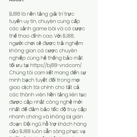
BJ88 là nền tảng giải trí trực 
tuyến uy tín, chuyên cung cấp 
các sảnh game bài và cá cược 
thể thao đỉnh cao. Với BJ88, 
người chơi sẽ được trải nghiệm 
không gian cá cược chuyên 
nghiệp cùng hệ thống bảo mật 
tối ưu tại https://bj88-vnd.com/. 
Chúng tôi cam kết mang đến sự 
minh bạch tuyệt đối trong mọi 
giao dịch tài chính cho tất cả 
các thành viên. Nền tảng liên tục 
được cập nhật công nghệ mới 
nhất để đảm bảo tốc độ truy cập 
nhanh chóng và không bị gián 
đoạn. Đội ngũ hỗ trợ khách hàng 
của BJ88 luôn sẵn sàng phục vụ 