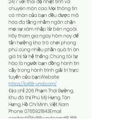
24/7 với thái độ nhiệt tình và 
chuyên môn cao. Mọi thông tin 
cá nhân của bạn đều được mã 
hóa đa tầng nhằm ngăn chặn 
mọi sự xâm nhập từ bên ngoài. 
Hãy tham gia ngay hôm nay để 
tận hưởng kho trò chơi phong 
phú cùng nhiều phần quà tri ân 
giá trị từ hệ thống. Chúng tôi tự 
hào là người bạn đồng hành tin 
cậy trong hành trình giải trí trực 
tuyến của bạn.Website: 
https://bj88-vnd.com/
Địa chỉ: 206 Phạm Thái Bường, 
Khu đô thị Phú Mỹ Hưng, Tân 
Hưng, Hồ Chí Minh, Việt Nam
Phone: 0765921843Email: 
contact@bj88-vnd.com#BJ88 
#giaitrionline #casinotructuyen 