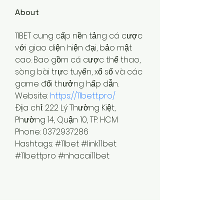
About
11BET cung cấp nền tảng cá cược 
với giao diện hiện đại, bảo mật 
cao. Bao gồm cá cược thể thao, 
sòng bài trực tuyến, xổ số và các 
game đổi thưởng hấp dẫn.
Website: 
https://11bett.pro/
Địa chỉ: 222 Lý Thường Kiệt, 
Phường 14, Quận 10, TP. HCM
Phone: 0372937286
Hashtags: #11bet #link11bet 
#11bettpro #nhacai11bet