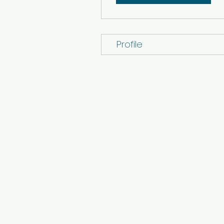
Profile