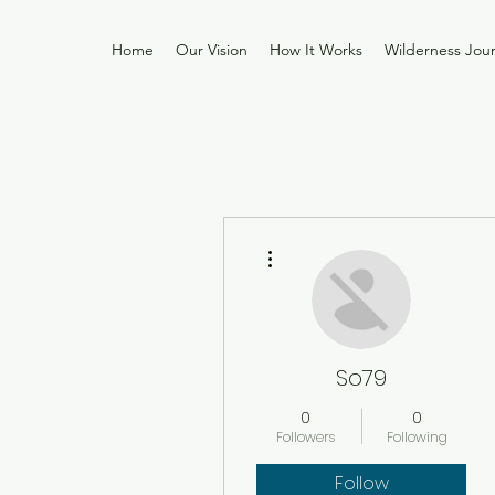
Home
Our Vision
How It Works
Wilderness Jou
More actions
So79
0
0
Followers
Following
Follow