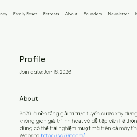
rney
Family Reset
Retreats
About
Founders
Newsletter
Profile
Join date: Jan 18, 2026
About
So79 là nền tảng giải trí trực tuyến được xây dự
không gian giải trí linh hoạt và dễ tiếp cận. Hệ th
dùng có thể trải nghiệm mượt mà trên cả máy tính 
Website: 
https://so79.it.com/