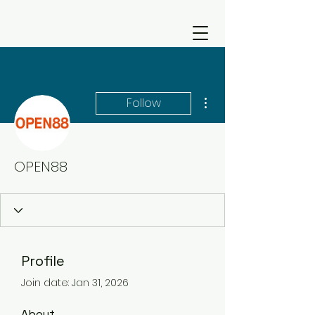
More actions
Follow
OPEN88
Profile
Join date: Jan 31, 2026
About