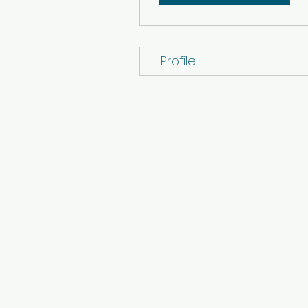
Profile