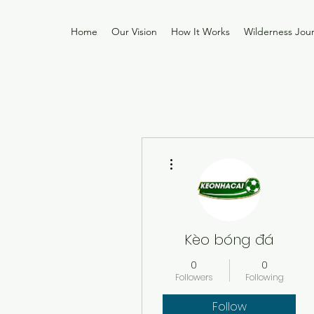
Home
Our Vision
How It Works
Wilderness Jou
More actions
Kèo bóng đá
0
0
Followers
Following
Follow