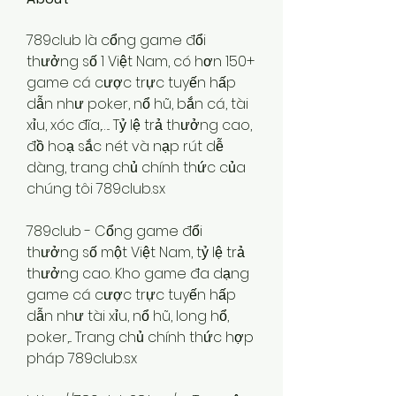
789club là cổng game đổi 
thưởng số 1 Việt Nam, có hơn 150+ 
game cá cược trực tuyến hấp 
dẫn như poker, nổ hũ, bắn cá, tài 
xỉu, xóc đĩa,….. Tỷ lệ trả thưởng cao, 
đồ hoạ sắc nét và nạp rút dễ 
dàng, trang chủ chính thức của 
chúng tôi 789club.sx
789club - Cổng game đổi 
thưởng số một Việt Nam, tỷ lệ trả 
thưởng cao. Kho game đa dạng 
game cá cược trực tuyến hấp 
dẫn như tài xỉu, nổ hũ, long hổ, 
poker,... Trang chủ chính thức hợp 
pháp 789club.sx