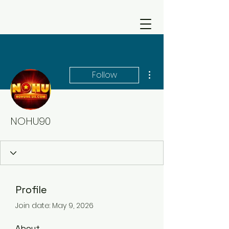
More actions
Follow
NOHU90
Profile
Join date: May 9, 2026
About