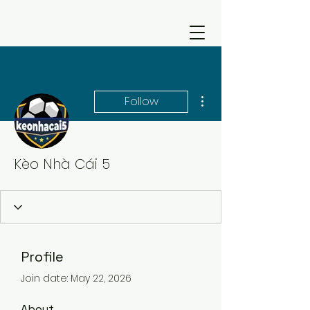
More actions
Follow
Kèo Nhà Cái 5
Profile
Join date: May 22, 2026
About