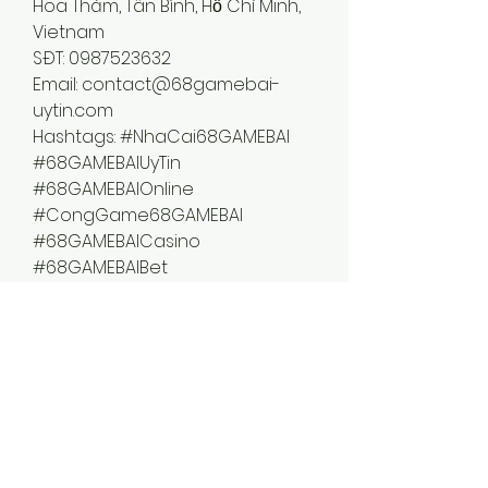
Hoa Thám, Tân Bình, Hồ Chí Minh, 
Vietnam 
SĐT: 0987523632 
Email: contact@68gamebai-
uytin.com 
Hashtags: #NhaCai68GAMEBAI 
#68GAMEBAIUyTin 
#68GAMEBAIOnline 
#CongGame68GAMEBAI 
#68GAMEBAICasino 
#68GAMEBAIBet 
#GameBaiDoiThuong 
#CaCuocOnline