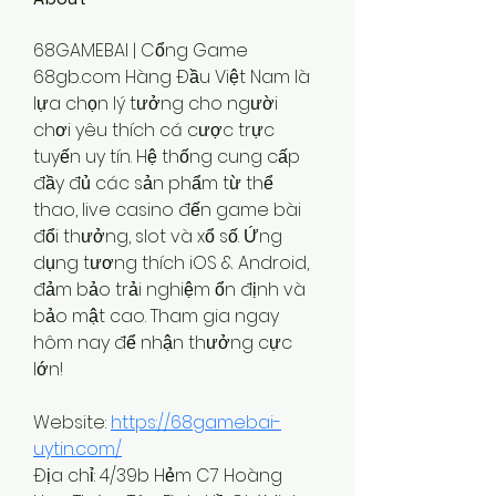
68GAMEBAI | Cổng Game 
68gb.com Hàng Đầu Việt Nam là 
lựa chọn lý tưởng cho người 
chơi yêu thích cá cược trực 
tuyến uy tín. Hệ thống cung cấp 
đầy đủ các sản phẩm từ thể 
thao, live casino đến game bài 
đổi thưởng, slot và xổ số. Ứng 
dụng tương thích iOS & Android, 
đảm bảo trải nghiệm ổn định và 
bảo mật cao. Tham gia ngay 
hôm nay để nhận thưởng cực 
lớn!
Website: 
https://68gamebai-
uytin.com/
Địa chỉ: 4/39b Hẻm C7 Hoàng 