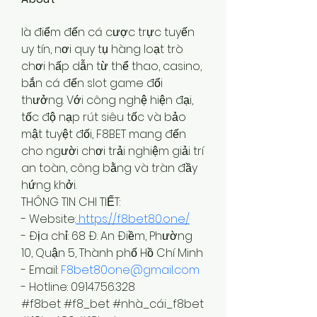
là điểm đến cá cược trực tuyến 
uy tín, nơi quy tụ hàng loạt trò 
chơi hấp dẫn từ thể thao, casino, 
bắn cá đến slot game đổi 
thưởng. Với công nghệ hiện đại, 
tốc độ nạp rút siêu tốc và bảo 
mật tuyệt đối, F8BET mang đến 
cho người chơi trải nghiệm giải trí 
an toàn, công bằng và tràn đầy 
hứng khởi.
THÔNG TIN CHI TIẾT:
- Website:
 https://f8bet80.one/
- Địa chỉ: 68 Đ. An Điềm, Phường 
10, Quận 5, Thành phố Hồ Chí Minh
- Email: 
F8bet80one@gmail.com
- Hotline: 0914.756.328
#f8bet #f8_bet #nhà_cái_f8bet 